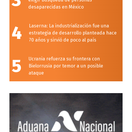
3
desaparecidas en México
4
Laserna: La industrialización fue una
estrategia de desarrollo planteada hace
70 años y sirvió de poco al país
5
Ucrania refuerza su frontera con
Bielorrusia por temor a un posible
ataque