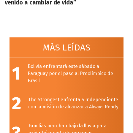
venido a cambiar de vida”
MÁS LEÍDAS
1
Bolivia enfrentará este sábado a
Paraguay por el pase al Preolímpico de
Brasil
2
The Strongest enfrenta a Independiente
con la misión de alcanzar a Always Ready
Familias marchan bajo la lluvia para
exigir búsqueda de personas