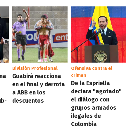
División Profesional
Ofensiva contra el
ina
Guabirá reacciona
crimen
De la Espriella
en el final y derrota
declara "agotado"
a ABB en los
el diálogo con
ub-
descuentos
grupos armados
ilegales de
Colombia