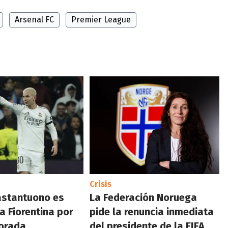
Arsenal FC
Premier League
Crisis
astantuono es
La Federación Noruega
a Fiorentina por
pide la renuncia inmediata
orada
del presidente de la FIFA