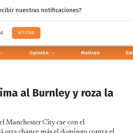
cibir nuestras notificaciones?
AS
ACEPTAR
Opinión
Matices
Em
ima al Burnley y roza la
l Manchester City cae con el
á otra chance más el domingo contra el