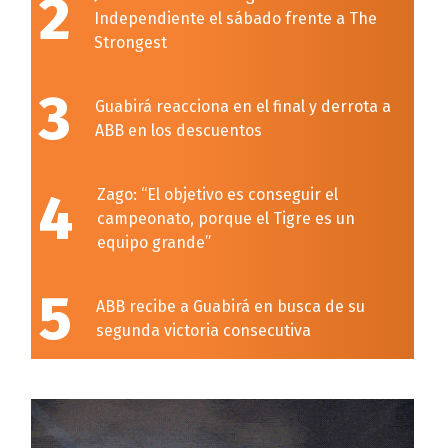
2
Independiente el sábado frente a The
Strongest
3
Guabirá reacciona en el final y derrota a
ABB en los descuentos
4
Zago: “El objetivo es conseguir el
campeonato, porque el Tigre es un
equipo grande”
5
ABB recibe a Guabirá en busca de su
segunda victoria consecutiva