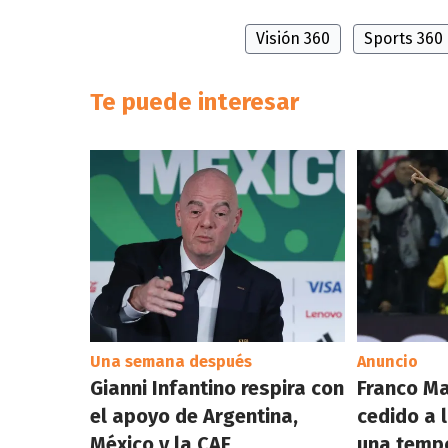
Visión 360
Sports 360
Te puede interesar
Una semana después
Anuncio
Gianni Infantino respira con
Franco M
el apoyo de Argentina,
cedido a l
México y la CAF
una temp