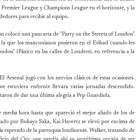
e Premier League y Champions League en el horizonte, y la
ededores para recibir al equipo.
ón colocó una pancarta de "Party on the Streets of London"
 a la que los mancunianos pusieron en el Etihad cuando les
don" (Pánico en las calles de Londres), en referencia a la
El Arsenal jugó con los nervios clásicos de estas ocasiones.
e estuviera enfrente llevara varias jornadas descendido.
taron de dar una última alegría a Pep Guardiola.
e media hora hasta que apareció el mejor aliado de los de
tado por Bukayo Saka, Kai Havertz se elevó por encima de
más esperado de la parroquia londinense. Walker, tratando de
reflejo del City, que perdía ahí su penúltima opción de ser