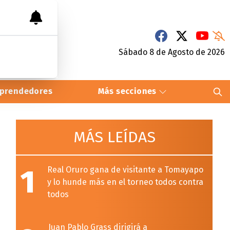
Sábado 8
de
Agosto
de 2026
prendedores
Más secciones
MÁS LEÍDAS
1
Real Oruro gana de visitante a Tomayapo
y lo hunde más en el torneo todos contra
todos
Juan Pablo Grass dirigirá a