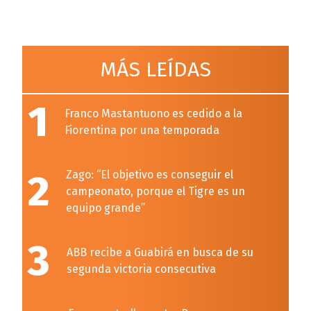
MÁS LEÍDAS
1
Franco Mastantuono es cedido a la
Fiorentina por una temporada
2
Zago: “El objetivo es conseguir el
campeonato, porque el Tigre es un
equipo grande”
3
ABB recibe a Guabirá en busca de su
segunda victoria consecutiva