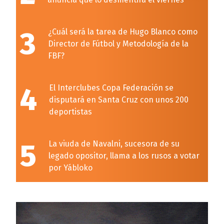
3
¿Cuál será la tarea de Hugo Blanco como
Director de Fútbol y Metodología de la
FBF?
4
El Interclubes Copa Federación se
disputará en Santa Cruz con unos 200
deportistas
5
La viuda de Navalni, sucesora de su
legado opositor, llama a los rusos a votar
por Yábloko