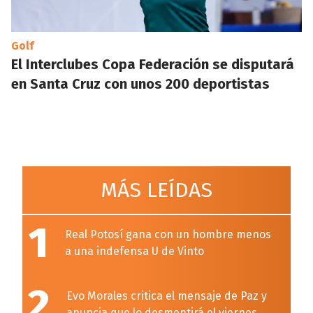
Golf
El Interclubes Copa Federación se disputará
en Santa Cruz con unos 200 deportistas
MÁS LEÍDAS
1
Real Potosí gana con un hombre menos
a una indefensa U de Vinto
2
Evo Morales critica el mensaje de Paz y
anuncia que lo desmentirá el viernes