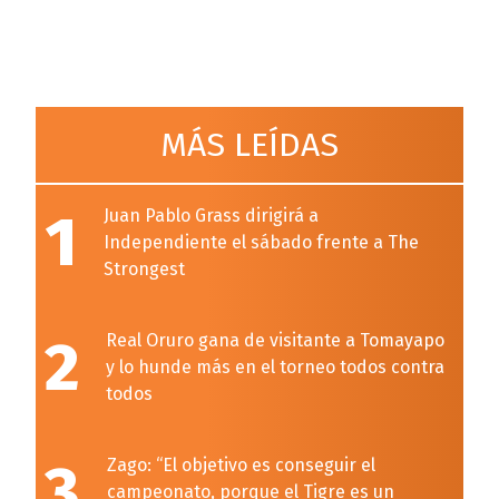
MÁS LEÍDAS
1
Juan Pablo Grass dirigirá a
Independiente el sábado frente a The
Strongest
2
Real Oruro gana de visitante a Tomayapo
y lo hunde más en el torneo todos contra
todos
3
Zago: “El objetivo es conseguir el
campeonato, porque el Tigre es un