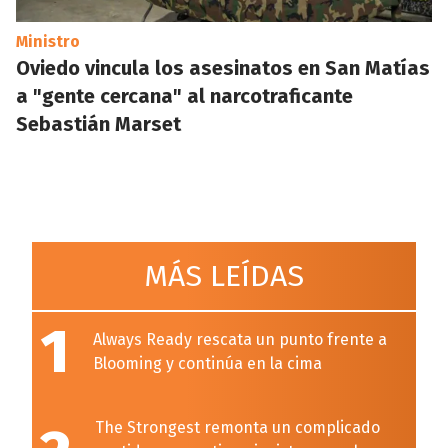
Ministro
Oviedo vincula los asesinatos en San Matías
a "gente cercana" al narcotraficante
Sebastián Marset
MÁS LEÍDAS
1
Always Ready rescata un punto frente a
Blooming y continúa en la cima
The Strongest remonta un complicado