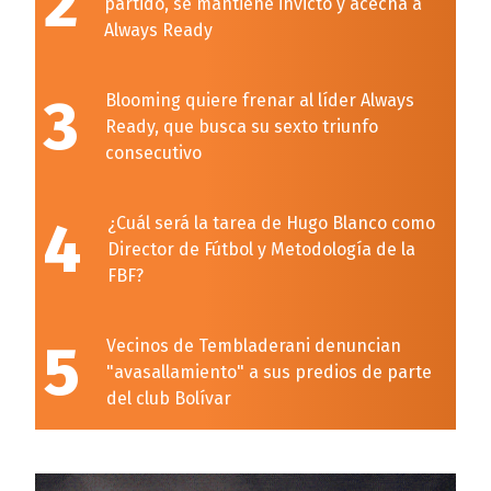
2
partido, se mantiene invicto y acecha a
Always Ready
3
Blooming quiere frenar al líder Always
Ready, que busca su sexto triunfo
consecutivo
4
¿Cuál será la tarea de Hugo Blanco como
Director de Fútbol y Metodología de la
FBF?
5
Vecinos de Tembladerani denuncian
"avasallamiento" a sus predios de parte
del club Bolívar