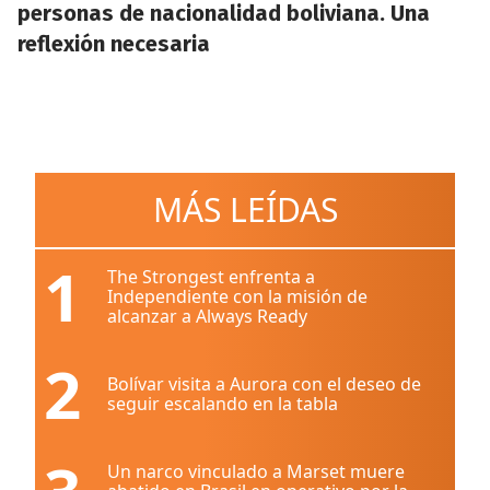
personas de nacionalidad boliviana. Una
reflexión necesaria
MÁS LEÍDAS
1
The Strongest enfrenta a
Independiente con la misión de
alcanzar a Always Ready
2
Bolívar visita a Aurora con el deseo de
seguir escalando en la tabla
Un narco vinculado a Marset muere