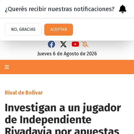
¿Querés recibir nuestras notificaciones?
NO, GRACIAS
ACEPTAR
Jueves 6
de
Agosto
de 2026
Rival de Bolívar
Investigan a un jugador
de Independiente
Rivadavia por apuestas