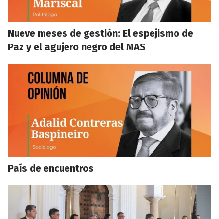
Nueve meses de gestión: El espejismo de
Paz y el agujero negro del MAS
País de encuentros