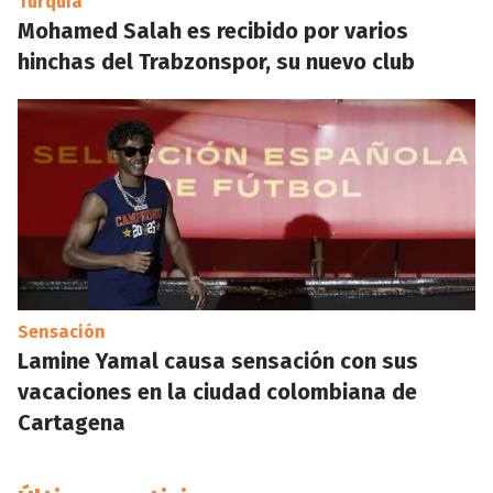
Turquía
Mohamed Salah es recibido por varios
hinchas del Trabzonspor, su nuevo club
Sensación
Lamine Yamal causa sensación con sus
vacaciones en la ciudad colombiana de
Cartagena