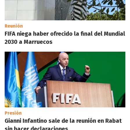
Reunión
FIFA niega haber ofrecido la final del Mundial
2030 a Marruecos
Presión
Gianni Infantino sale de la reunión en Rabat
sin hacer declaraciones