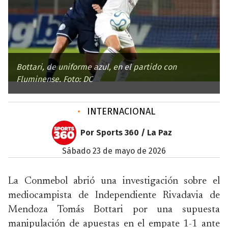
Bottari, de uniforme azul, en el partido con
Fluminense. Foto: DC
•
INTERNACIONAL
Por Sports 360 / La Paz
sábado 23 de mayo de 2026
La Conmebol abrió una investigación sobre el
mediocampista de Independiente Rivadavia de
Mendoza Tomás Bottari por una supuesta
manipulación de apuestas en el empate 1-1 ante