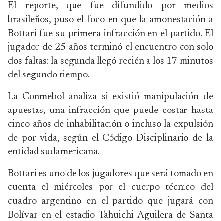
El reporte, que fue difundido por medios
brasileños, puso el foco en que la amonestación a
Bottari fue su primera infracción en el partido. El
jugador de 25 años terminó el encuentro con solo
dos faltas: la segunda llegó recién a los 17 minutos
del segundo tiempo.
La Conmebol analiza si existió manipulación de
apuestas, una infracción que puede costar hasta
cinco años de inhabilitación o incluso la expulsión
de por vida, según el Código Disciplinario de la
entidad sudamericana.
Bottari es uno de los jugadores que será tomado en
cuenta el miércoles por el cuerpo técnico del
cuadro argentino en el partido que jugará con
Bolívar en el estadio Tahuichi Aguilera de Santa