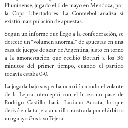
Fluminense, jugado el 6 de mayo en Mendoza, por
la Copa Libertadores. La Conmebol analiza si
existió manipulación de apuestas.
Según un informe que llegó a la confederación, se
detectó un “volumen anormal” de apuestas en una
casa de juegos de azar de Argentina, justo en torno
a la amonestación que recibió Bottari a los 36
minutos del primer tiempo, cuando el partido
todavía estaba 0-0.
La jugada bajo sospecha ocurrió cuando el volante
de la Lepra interceptó con el brazo un pase de
Rodrigo Castillo hacia Luciano Acosta, lo que
derivó en la tarjeta amarilla mostrada por el árbitro
uruguayo Gustavo Tejera.