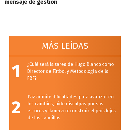
mensaje de gestión
MÁS LEÍDAS
1
¿Cuál será la tarea de Hugo Blanco como
Director de Fútbol y Metodología de la
FBF?
Paz admite dificultades para avanzar en
2
los cambios, pide disculpas por sus
errores y llama a reconstruir el país lejos
de los caudillos