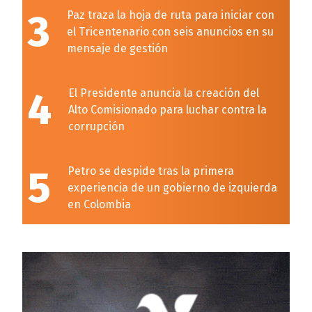
3
Paz traza la hoja de ruta para iniciar con
el Tricentenario con seis anuncios en su
mensaje de gestión
4
El Presidente anuncia la creación del
Alto Comisionado para luchar contra la
corrupción
5
Petro se despide tras la primera
experiencia de un gobierno de izquierda
en Colombia