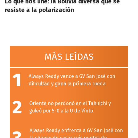
Lo que nos une: la Bolivia diversa que se
resiste a la polarización
MÁS LEÍDAS
1
Always Ready vence a GV San José con
dificultad y gana la primera rueda
2
Oriente no perdonó en el Tahuichi y
goleó por 5-0 a la U de Vinto
Always Ready enfrenta a GV San José con
la chance de sacar seis puntos de