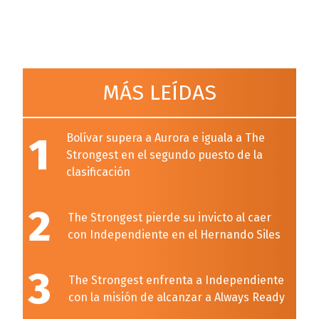
MÁS LEÍDAS
1
Bolívar supera a Aurora e iguala a The
Strongest en el segundo puesto de la
clasificación
2
The Strongest pierde su invicto al caer
con Independiente en el Hernando Siles
3
The Strongest enfrenta a Independiente
con la misión de alcanzar a Always Ready