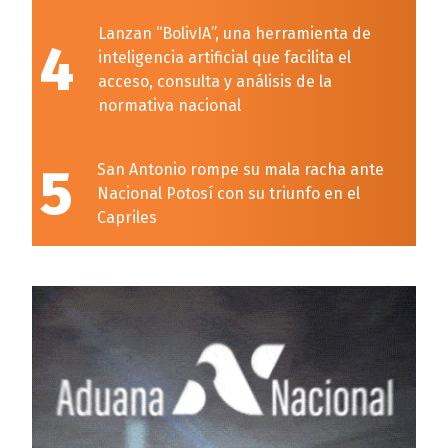
Lanzan “BolivIA”, una herramienta de
4
inteligencia artificial que facilita el
acceso, consulta y análisis de la
normativa nacional
5
San Antonio rompe su mala racha ante
Nacional Potosí con su triunfo en el
Capriles