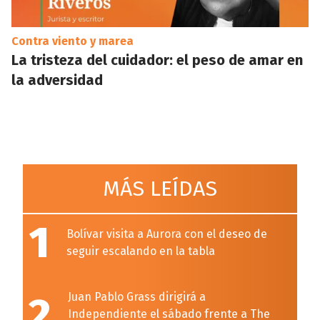
Contra viento y marea
La tristeza del cuidador: el peso de amar en
la adversidad
MÁS LEÍDAS
1
Bolívar visita a Aurora con el deseo de
seguir escalando en la tabla
2
Juan Pablo Grass dirigirá a
Independiente el sábado frente a The