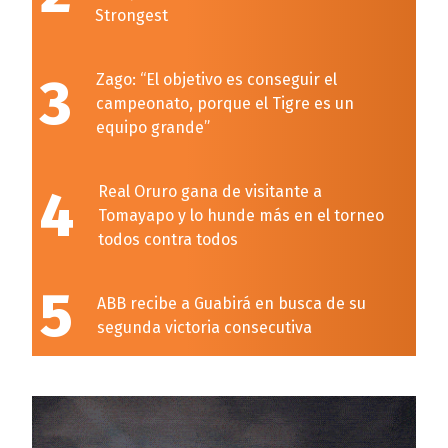
Strongest
3
Zago: “El objetivo es conseguir el
campeonato, porque el Tigre es un
equipo grande”
4
Real Oruro gana de visitante a
Tomayapo y lo hunde más en el torneo
todos contra todos
5
ABB recibe a Guabirá en busca de su
segunda victoria consecutiva