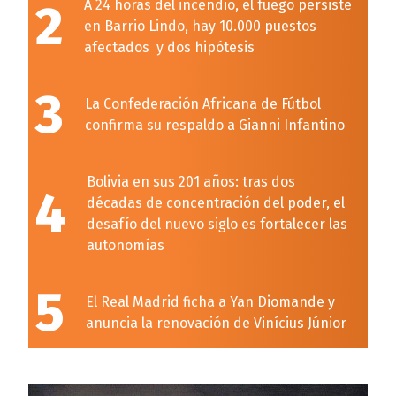
2
A 24 horas del incendio, el fuego persiste
en Barrio Lindo, hay 10.000 puestos
afectados y dos hipótesis
3
La Confederación Africana de Fútbol
confirma su respaldo a Gianni Infantino
Bolivia en sus 201 años: tras dos
4
décadas de concentración del poder, el
desafío del nuevo siglo es fortalecer las
autonomías
5
El Real Madrid ficha a Yan Diomande y
anuncia la renovación de Vinícius Júnior