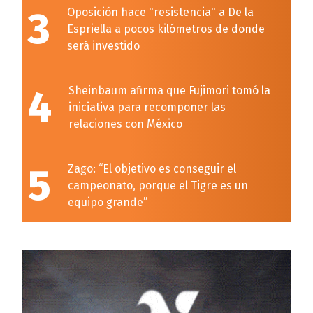
3
Oposición hace "resistencia" a De la
Espriella a pocos kilómetros de donde
será investido
4
Sheinbaum afirma que Fujimori tomó la
iniciativa para recomponer las
relaciones con México
5
Zago: “El objetivo es conseguir el
campeonato, porque el Tigre es un
equipo grande”