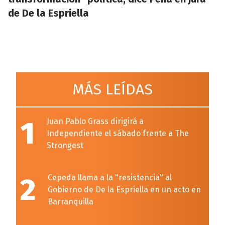
de De la Espriella
MÁS LEÍDAS
1
Juan Pablo Grass dirigirá a
Independiente el sábado frente a The
Strongest
2
Cepeda llama a la "resistencia" al
Gobierno de De la Espriella en un acto en
Barranquilla