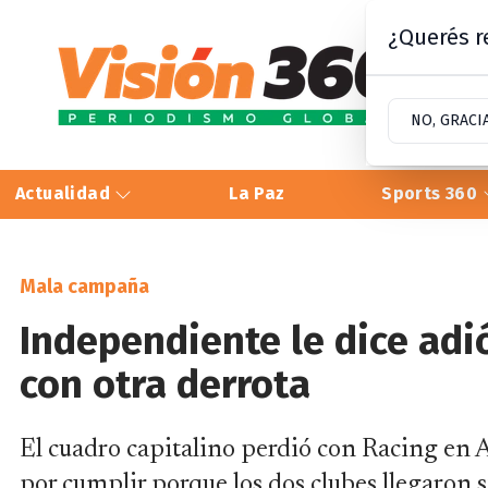
¿Querés re
NO, GRACI
Actualidad
La Paz
Sports 360
Mala campaña
Independiente le dice adi
con otra derrota
El cuadro capitalino perdió con Racing en A
por cumplir porque los dos clubes llegaron s