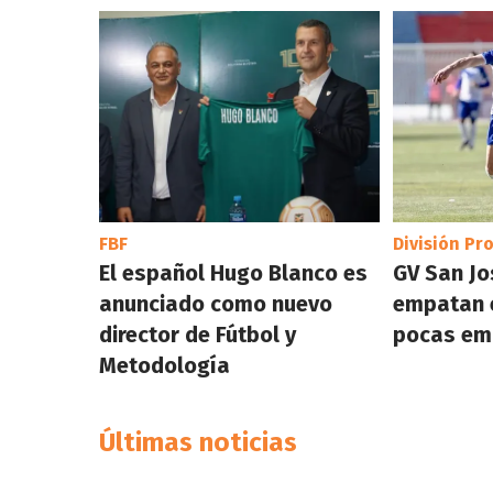
FBF
División Pr
El español Hugo Blanco es
GV San Jo
anunciado como nuevo
empatan e
director de Fútbol y
pocas em
Metodología
Últimas noticias