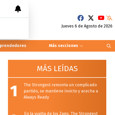
Jueves 6
de
Agosto
de 2026
prendedores
Más secciones
MÁS LEÍDAS
1
The Strongest remonta un complicado
partido, se mantiene invicto y acecha a
Always Ready
En la vuelta de los Zago, The Strongest