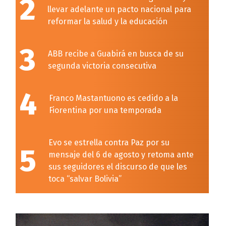
2
llevar adelante un pacto nacional para
reformar la salud y la educación
3
ABB recibe a Guabirá en busca de su
segunda victoria consecutiva
4
Franco Mastantuono es cedido a la
Fiorentina por una temporada
Evo se estrella contra Paz por su
5
mensaje del 6 de agosto y retoma ante
sus seguidores el discurso de que les
toca “salvar Bolivia”