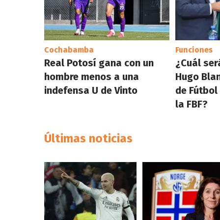
Cochabamba
Funciones
Real Potosí gana con un
¿Cuál ser
hombre menos a una
Hugo Blan
indefensa U de Vinto
de Fútbol
la FBF?
Últimas noticias