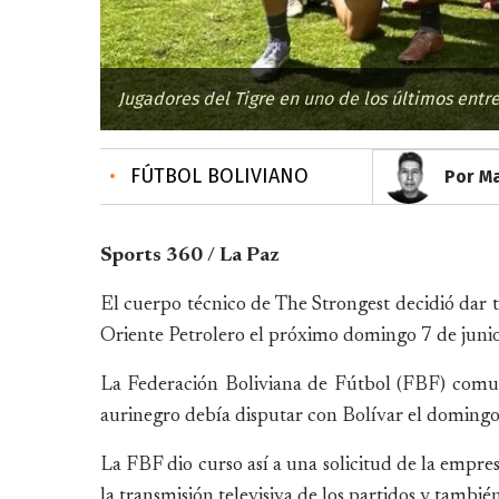
Jugadores del Tigre en uno de los últimos entr
•
FÚTBOL BOLIVIANO
Por Ma
Sports 360 / La Paz
El cuerpo técnico de The Strongest decidió dar tr
Oriente Petrolero el próximo domingo 7 de junio
La Federación Boliviana de Fútbol (FBF) comuni
aurinegro debía disputar con Bolívar el doming
La FBF dio curso así a una solicitud de la emp
la transmisión televisiva de los partidos y tambié