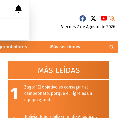
Viernes 7
de
Agosto
de 2026
prendedores
Más secciones
MÁS LEÍDAS
1
Zago: “El objetivo es conseguir el
campeonato, porque el Tigre es un
equipo grande”
Bolivia debe realizar un diagnóstico y