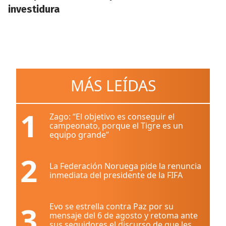
investidura
MÁS LEÍDAS
1
Zago: “El objetivo es conseguir el
campeonato, porque el Tigre es un
equipo grande”
2
La Federación Noruega pide la renuncia
inmediata del presidente de la FIFA
3
Evo se estrella contra Paz por su
mensaje del 6 de agosto y retoma ante
sus seguidores el discurso de que les