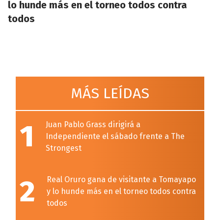
lo hunde más en el torneo todos contra
todos
MÁS LEÍDAS
1
Juan Pablo Grass dirigirá a
Independiente el sábado frente a The
Strongest
2
Real Oruro gana de visitante a Tomayapo
y lo hunde más en el torneo todos contra
todos