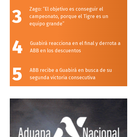
3
Zago: “El objetivo es conseguir el
campeonato, porque el Tigre es un
equipo grande”
4
Guabirá reacciona en el final y derrota a
ABB en los descuentos
5
ABB recibe a Guabirá en busca de su
segunda victoria consecutiva