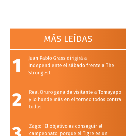
MÁS LEÍDAS
1
Juan Pablo Grass dirigirá a
Independiente el sábado frente a The
Strongest
2
Real Oruro gana de visitante a Tomayapo
y lo hunde más en el torneo todos contra
todos
3
Zago: “El objetivo es conseguir el
campeonato, porque el Tigre es un