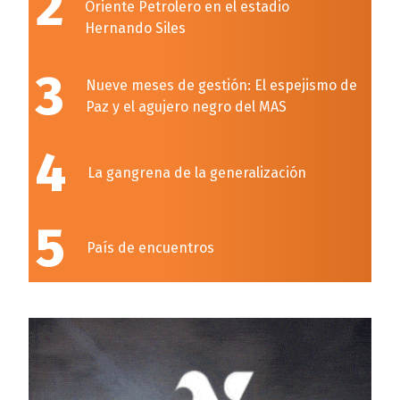
2
Oriente Petrolero en el estadio
Hernando Siles
3
Nueve meses de gestión: El espejismo de
Paz y el agujero negro del MAS
4
La gangrena de la generalización
5
País de encuentros