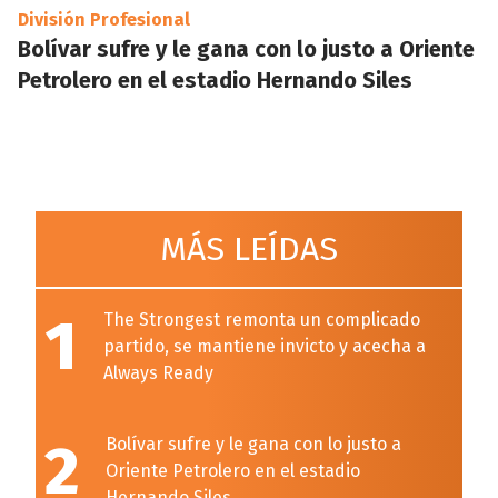
División Profesional
Bolívar sufre y le gana con lo justo a Oriente
Petrolero en el estadio Hernando Siles
MÁS LEÍDAS
1
The Strongest remonta un complicado
partido, se mantiene invicto y acecha a
Always Ready
2
Bolívar sufre y le gana con lo justo a
Oriente Petrolero en el estadio
Hernando Siles