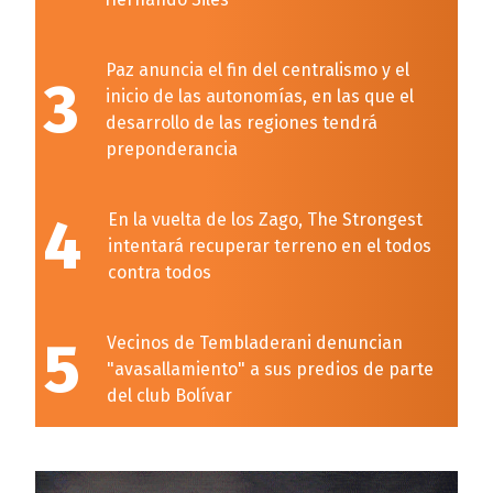
Paz anuncia el fin del centralismo y el
3
inicio de las autonomías, en las que el
desarrollo de las regiones tendrá
preponderancia
4
En la vuelta de los Zago, The Strongest
intentará recuperar terreno en el todos
contra todos
5
Vecinos de Tembladerani denuncian
"avasallamiento" a sus predios de parte
del club Bolívar