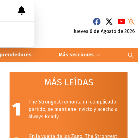
Jueves 6
de
Agosto
de 2026
prendedores
Más secciones
MÁS LEÍDAS
1
The Strongest remonta un complicado
partido, se mantiene invicto y acecha a
Always Ready
En la vuelta de los Zago, The Strongest