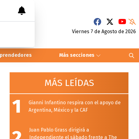
Viernes 7
de
Agosto
de 2026
prendedores
Más secciones
MÁS LEÍDAS
1
Gianni Infantino respira con el apoyo de
Argentina, México y la CAF
2
Juan Pablo Grass dirigirá a
Independiente el sábado frente a The