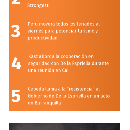
Strongest
3
Perú moverá todos los feriados al
viernes para potenciar turismo y
productividad
4
Kast aborda la cooperación en
seguridad con De la Espriella durante
una reunión en Cali
5
Cepeda llama a la "resistencia" al
Gobierno de De la Espriella en un acto
en Barranquilla