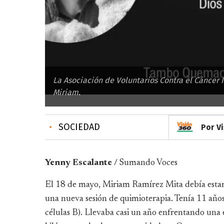
La Asociación de Voluntarios Contra el Cáncer 
Miriam.
•
SOCIEDAD
Por V
Yenny Escalante /
Sumando Voces
El 18 de mayo, Miriam Ramírez Mita debía estar 
una nueva sesión de quimioterapia. Tenía 11 años
células B). Llevaba casi un año enfrentando una 