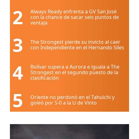
2
Always Ready enfrenta a GV San José
con la chance de sacar seis puntos de
ventaja
3
The Strongest pierde su invicto al caer
con Independiente en el Hernando Siles
4
Bolívar supera a Aurora e iguala a The
Strongest en el segundo puesto de la
clasificación
5
Oriente no perdonó en el Tahuichi y
goleó por 5-0 a la U de Vinto