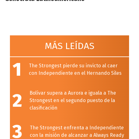
MÁS LEÍDAS
1
The Strongest pierde su invicto al caer
con Independiente en el Hernando Siles
2
Bolívar supera a Aurora e iguala a The
Strongest en el segundo puesto de la
clasificación
3
The Strongest enfrenta a Independiente
con la misión de alcanzar a Always Ready