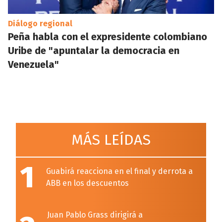
Diálogo regional
Peña habla con el expresidente colombiano
Uribe de "apuntalar la democracia en
Venezuela"
MÁS LEÍDAS
1
Guabirá reacciona en el final y derrota a
ABB en los descuentos
Juan Pablo Grass dirigirá a