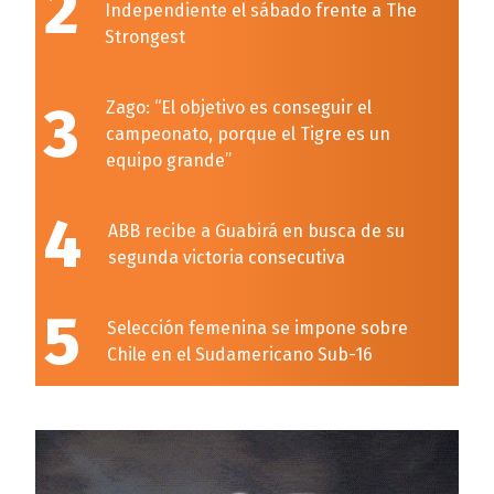
2
Independiente el sábado frente a The
Strongest
3
Zago: “El objetivo es conseguir el
campeonato, porque el Tigre es un
equipo grande”
4
ABB recibe a Guabirá en busca de su
segunda victoria consecutiva
5
Selección femenina se impone sobre
Chile en el Sudamericano Sub-16