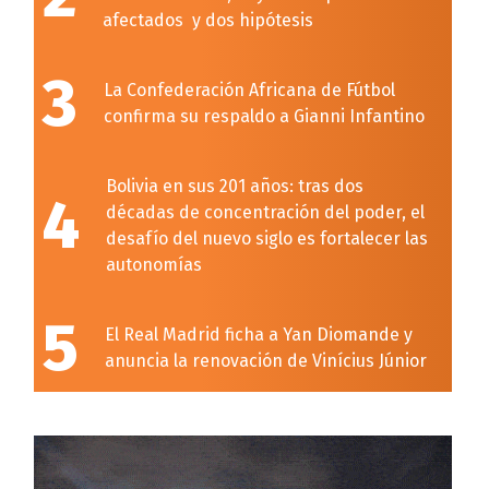
afectados y dos hipótesis
3
La Confederación Africana de Fútbol
confirma su respaldo a Gianni Infantino
Bolivia en sus 201 años: tras dos
4
décadas de concentración del poder, el
desafío del nuevo siglo es fortalecer las
autonomías
5
El Real Madrid ficha a Yan Diomande y
anuncia la renovación de Vinícius Júnior