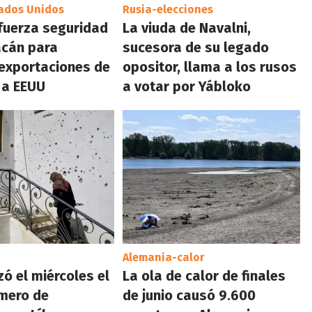
tados Unidos
Rusia-elecciones
fuerza seguridad
La viuda de Navalni,
acán para
sucesora de su legado
 exportaciones de
opositor, llama a los rusos
 a EEUU
a votar por Yábloko
Alemania-calor
zó el miércoles el
La ola de calor de finales
mero de
de junio causó 9.600