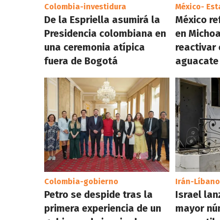
Colombia-investidura
México- Es
De la Espriella asumirá la
México re
Presidencia colombiana en
en Micho
una ceremonia atípica
reactivar
fuera de Bogotá
aguacate
Colombia-gobierno
Irán-Líbano
Petro se despide tras la
Israel lan
primera experiencia de un
mayor nú