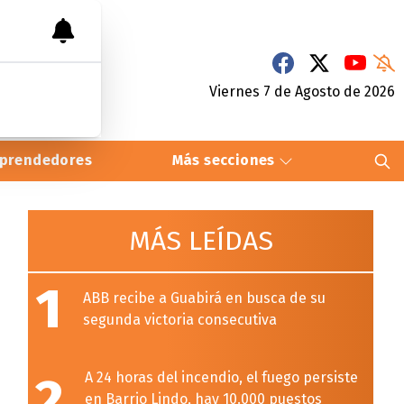
Viernes 7
de
Agosto
de 2026
prendedores
Más secciones
MÁS LEÍDAS
1
ABB recibe a Guabirá en busca de su
segunda victoria consecutiva
2
A 24 horas del incendio, el fuego persiste
en Barrio Lindo, hay 10.000 puestos