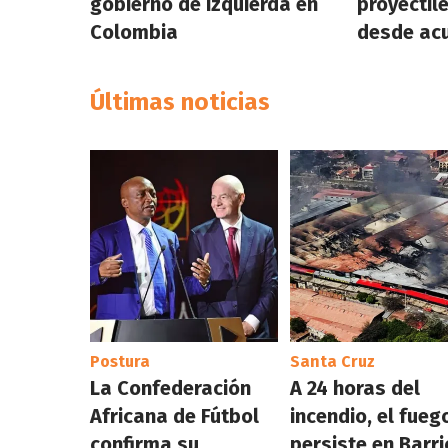
gobierno de izquierda en
proyectil
Colombia
desde acu
Últimas noticias
Postura
Santa Cruz
La Confederación
A 24 horas del
Africana de Fútbol
incendio, el fueg
confirma su
persiste en Barri