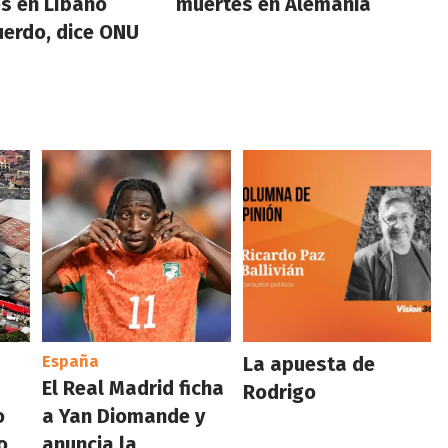
es en Líbano
muertes en Alemania
erdo, dice ONU
España
La apuesta de
El Real Madrid ficha
Rodrigo
o
a Yan Diomande y
o
anuncia la