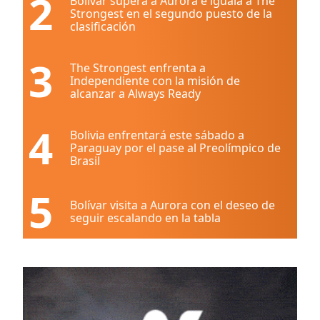
2
Bolívar supera a Aurora e iguala a The
Strongest en el segundo puesto de la
clasificación
3
The Strongest enfrenta a
Independiente con la misión de
alcanzar a Always Ready
4
Bolivia enfrentará este sábado a
Paraguay por el pase al Preolímpico de
Brasil
5
Bolívar visita a Aurora con el deseo de
seguir escalando en la tabla