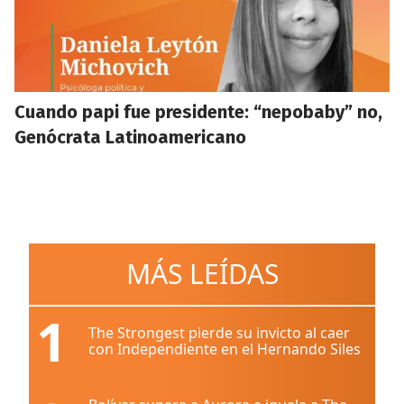
Cuando papi fue presidente: “nepobaby” no,
Genócrata Latinoamericano
MÁS LEÍDAS
1
The Strongest pierde su invicto al caer
con Independiente en el Hernando Siles