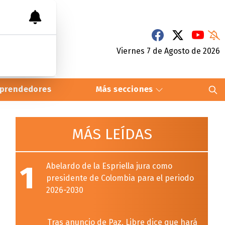
Viernes 7
de
Agosto
de 2026
prendedores
Más secciones
MÁS LEÍDAS
1
Abelardo de la Espriella jura como
presidente de Colombia para el periodo
2026-2030
Tras anuncio de Paz, Libre dice que hará