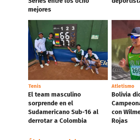
Series entre los ocho
deportist
mejores
Tenis
Atletismo
El team masculino
Bolivia di
sorprende en el
Campeona
Sudamericano Sub-16 al
con Wilme
derrotar a Colombia
Rojas