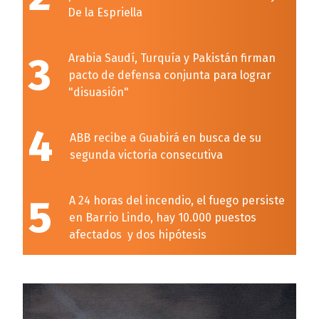
De la Espriella
3
Arabia Saudí, Turquía y Pakistán firman
pacto de defensa conjunta para lograr
"disuasión"
4
ABB recibe a Guabirá en busca de su
segunda victoria consecutiva
5
A 24 horas del incendio, el fuego persiste
en Barrio Lindo, hay 10.000 puestos
afectados y dos hipótesis