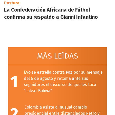
Postura
La Confederación Africana de Fútbol
confirma su respaldo a Gianni Infantino
MÁS LEÍDAS
Evo se estrella contra Paz por su mensaje
1
del 6 de agosto y retoma ante sus
seguidores el discurso de que les toca
“salvar Bolivia”
2
Colombia asiste a inusual cambio
presidencial entre distanciados Petro y