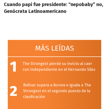
Cuando papi fue presidente: “nepobaby” no,
Genócrata Latinoamericano
MÁS LEÍDAS
1
The Strongest pierde su invicto al caer
con Independiente en el Hernando Siles
2
Bolívar supera a Aurora e iguala a The
Strongest en el segundo puesto de la
clasificación