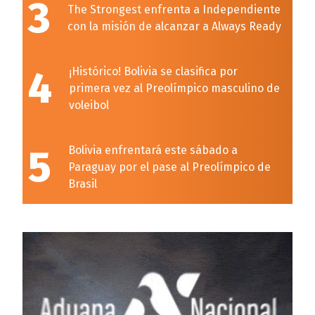
3
The Strongest enfrenta a Independiente
con la misión de alcanzar a Always Ready
4
¡Histórico! Bolivia se clasifica por
primera vez al Preolímpico masculino de
voleibol
5
Bolivia enfrentará este sábado a
Paraguay por el pase al Preolímpico de
Brasil