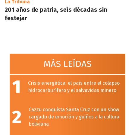
La Tribuna
201 años de patria, seís décadas sin
festejar
MÁS LEÍDAS
1
Crisis energética: el país entre el colapso
hidrocarburífero y el salvavidas minero
2
Cazzu conquista Santa Cruz con un show
cargado de emoción y guiños a la cultura
boliviana