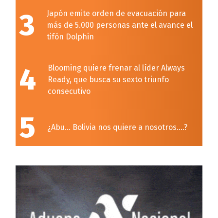
3
Japón emite orden de evacuación para
más de 5.000 personas ante el avance el
tifón Dolphin
4
Blooming quiere frenar al líder Always
Ready, que busca su sexto triunfo
consecutivo
5
¿Abu… Bolivia nos quiere a nosotros….?