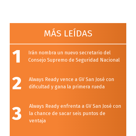
MÁS LEÍDAS
1
Irán nombra un nuevo secretario del
Consejo Supremo de Seguridad Nacional
2
Always Ready vence a GV San José con
dificultad y gana la primera rueda
3
Always Ready enfrenta a GV San José con
la chance de sacar seis puntos de
ventaja