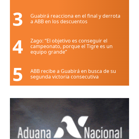
3
Guabirá reacciona en el final y derrota
a ABB en los descuentos
4
Zago: “El objetivo es conseguir el
campeonato, porque el Tigre es un
equipo grande”
5
ABB recibe a Guabirá en busca de su
segunda victoria consecutiva