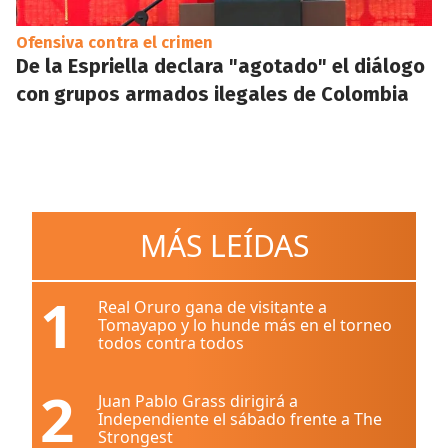
Ofensiva contra el crimen
De la Espriella declara "agotado" el diálogo
con grupos armados ilegales de Colombia
MÁS LEÍDAS
1
Real Oruro gana de visitante a
Tomayapo y lo hunde más en el torneo
todos contra todos
2
Juan Pablo Grass dirigirá a
Independiente el sábado frente a The
Strongest