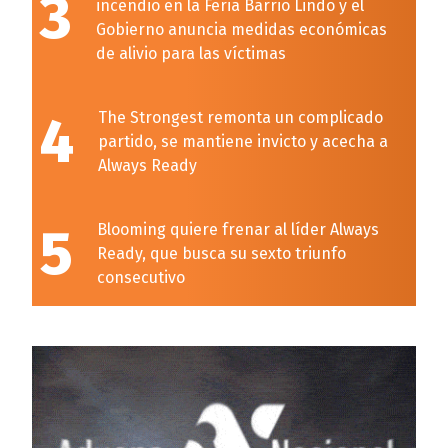
3
incendio en la Feria Barrio Lindo y el
Gobierno anuncia medidas económicas
de alivio para las víctimas
4
The Strongest remonta un complicado
partido, se mantiene invicto y acecha a
Always Ready
5
Blooming quiere frenar al líder Always
Ready, que busca su sexto triunfo
consecutivo