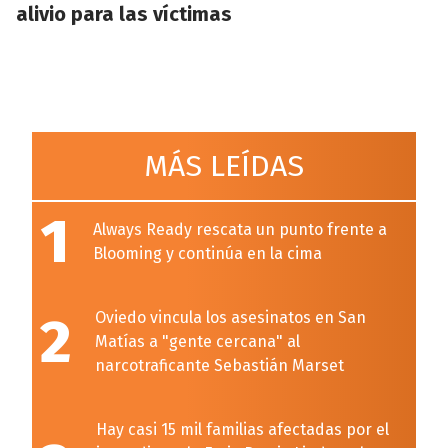
alivio para las víctimas
MÁS LEÍDAS
1
Always Ready rescata un punto frente a
Blooming y continúa en la cima
2
Oviedo vincula los asesinatos en San
Matías a "gente cercana" al
narcotraficante Sebastián Marset
Hay casi 15 mil familias afectadas por el