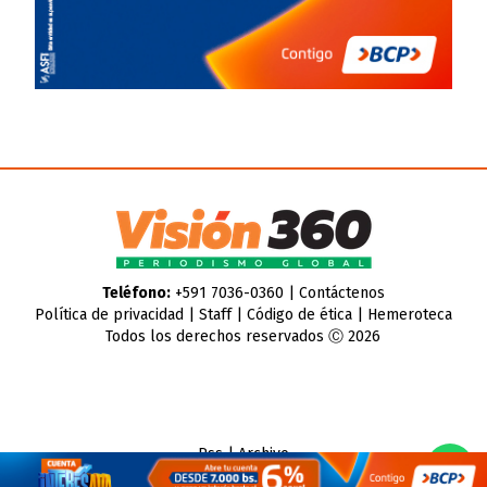
Teléfono:
+591 7036-0360 |
Contáctenos
Política de privacidad
|
Staff
|
Código de ética
|
Hemeroteca
Todos los derechos reservados Ⓒ 2026
Rss
|
Archivo
CMS para medios
by
Troop