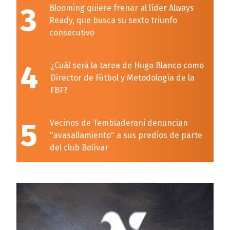
3
Blooming quiere frenar al líder Always
Ready, que busca su sexto triunfo
consecutivo
4
¿Cuál será la tarea de Hugo Blanco como
Director de Fútbol y Metodología de la
FBF?
5
Vecinos de Tembladerani denuncian
"avasallamiento" a sus predios de parte
del club Bolívar