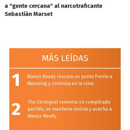
a "gente cercana" al narcotraficante
Sebastián Marset
MÁS LEÍDAS
1
Always Ready rescata un punto frente a
Blooming y continúa en la cima
2
The Strongest remonta un complicado
partido, se mantiene invicto y acecha a
Always Ready