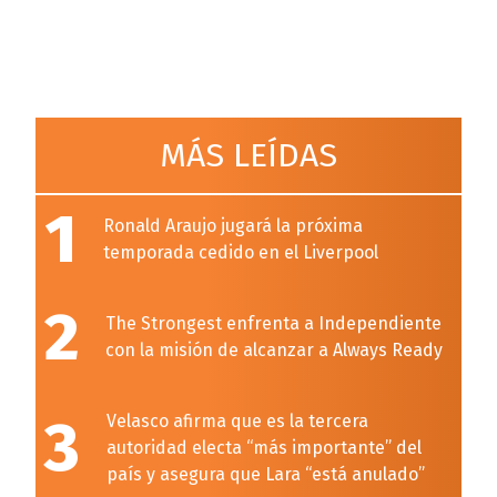
MÁS LEÍDAS
1
Ronald Araujo jugará la próxima
temporada cedido en el Liverpool
2
The Strongest enfrenta a Independiente
con la misión de alcanzar a Always Ready
3
Velasco afirma que es la tercera
autoridad electa “más importante” del
país y asegura que Lara “está anulado”