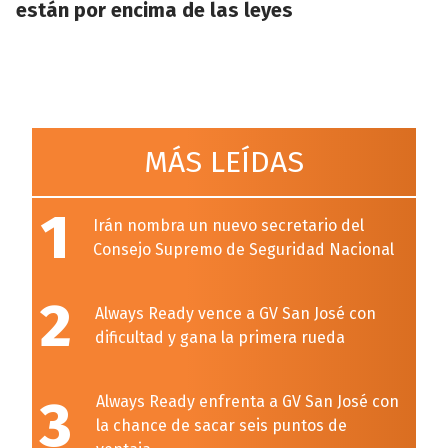
están por encima de las leyes
MÁS LEÍDAS
1
Irán nombra un nuevo secretario del
Consejo Supremo de Seguridad Nacional
2
Always Ready vence a GV San José con
dificultad y gana la primera rueda
3
Always Ready enfrenta a GV San José con
la chance de sacar seis puntos de