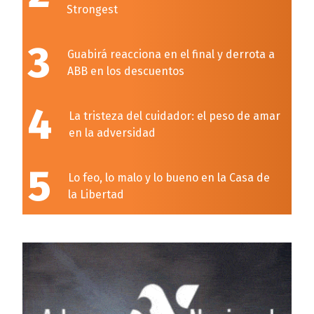
Strongest
3
Guabirá reacciona en el final y derrota a
ABB en los descuentos
4
La tristeza del cuidador: el peso de amar
en la adversidad
5
Lo feo, lo malo y lo bueno en la Casa de
la Libertad