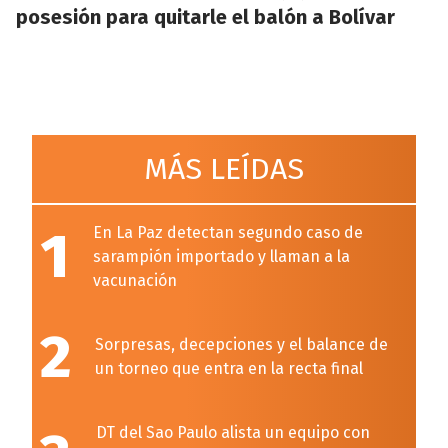
posesión para quitarle el balón a Bolívar
MÁS LEÍDAS
1
En La Paz detectan segundo caso de
sarampión importado y llaman a la
vacunación
2
Sorpresas, decepciones y el balance de
un torneo que entra en la recta final
DT del Sao Paulo alista un equipo con