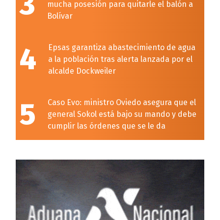
3
mucha posesión para quitarle el balón a
Bolívar
4
Epsas garantiza abastecimiento de agua
a la población tras alerta lanzada por el
alcalde Dockweiler
5
Caso Evo: ministro Oviedo asegura que el
general Sokol está bajo su mando y debe
cumplir las órdenes que se le da