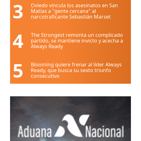
3
Oviedo vincula los asesinatos en San
Matías a "gente cercana" al
narcotraficante Sebastián Marset
4
The Strongest remonta un complicado
partido, se mantiene invicto y acecha a
Always Ready
5
Blooming quiere frenar al líder Always
Ready, que busca su sexto triunfo
consecutivo