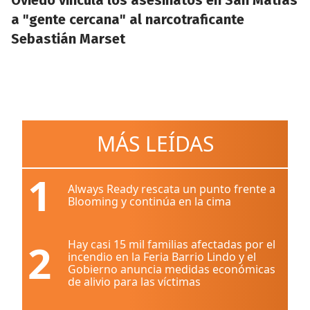
Oviedo vincula los asesinatos en San Matías
a "gente cercana" al narcotraficante
Sebastián Marset
MÁS LEÍDAS
1
Always Ready rescata un punto frente a
Blooming y continúa en la cima
2
Hay casi 15 mil familias afectadas por el
incendio en la Feria Barrio Lindo y el
Gobierno anuncia medidas económicas
de alivio para las víctimas