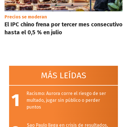
Precios se moderan
El IPC chino frena por tercer mes consecutivo
hasta el 0,5 % en julio
MÁS LEÍDAS
1
Racismo: Aurora corre el riesgo de ser
multado, jugar sin público o perder
puntos
Sao Paulo llega en crisis de resultados,