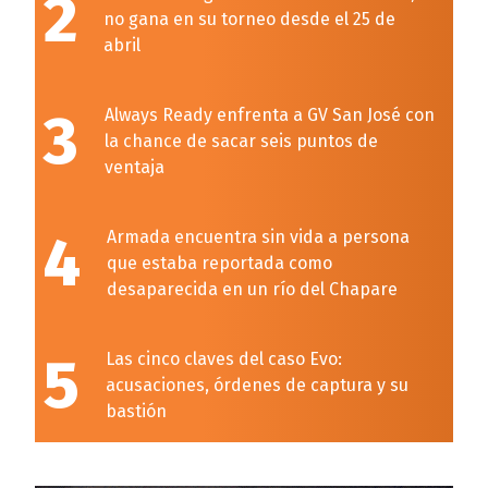
2
no gana en su torneo desde el 25 de
abril
3
Always Ready enfrenta a GV San José con
la chance de sacar seis puntos de
ventaja
4
Armada encuentra sin vida a persona
que estaba reportada como
desaparecida en un río del Chapare
5
Las cinco claves del caso Evo:
acusaciones, órdenes de captura y su
bastión