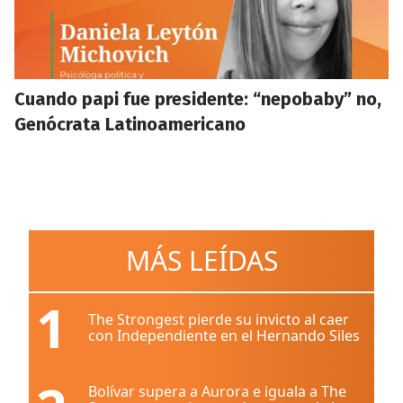
Cuando papi fue presidente: “nepobaby” no,
Genócrata Latinoamericano
MÁS LEÍDAS
1
The Strongest pierde su invicto al caer
con Independiente en el Hernando Siles
Bolívar supera a Aurora e iguala a The