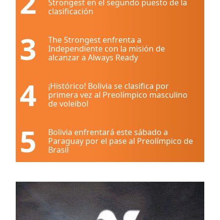
2
Strongest en el segundo puesto de la
clasificación
3
The Strongest enfrenta a
Independiente con la misión de
alcanzar a Always Ready
4
¡Histórico! Bolivia se clasifica por
primera vez al Preolímpico masculino
de voleibol
5
Bolivia enfrentará este sábado a
Paraguay por el pase al Preolímpico de
Brasil