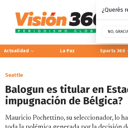
¿Querés re
NO, GRACI
Actualidad
La Paz
Sports 360
Seattle
Balogun es titular en Est
impugnación de Bélgica?
Mauricio Pochettino, su seleccionador, lo ha 
toda la polémica generada por la decisión d