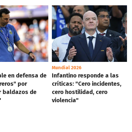
Mundial 2026
ale en defensa de
Infantino responde a las
reros" por
críticas: "Cero incidentes,
r baldazos de
cero hostilidad, cero
"
violencia"