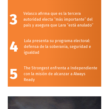
3
Velasco afirma que es la tercera
autoridad electa “más importante” del
país y asegura que Lara “está anulado”
4
Lula presenta su programa electoral:
defensa de la soberanía, seguridad e
igualdad
5
The Strongest enfrenta a Independiente
con la misión de alcanzar a Always
Ready