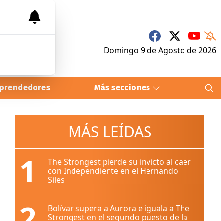
Domingo 9
de
Agosto
de 2026
prendedores
Más secciones
MÁS LEÍDAS
1
The Strongest pierde su invicto al caer
con Independiente en el Hernando
Siles
2
Bolívar supera a Aurora e iguala a The
Strongest en el segundo puesto de la