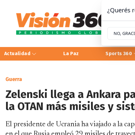
¿Querés r
NO, GRAC
Actualidad
La Paz
Sports 360
Guerra
Zelenski llega a Ankara pa
la OTAN más misiles y sis
El presidente de Ucrania ha viajado a la cap
en el que Rusia empleó 29 misiles de trayect