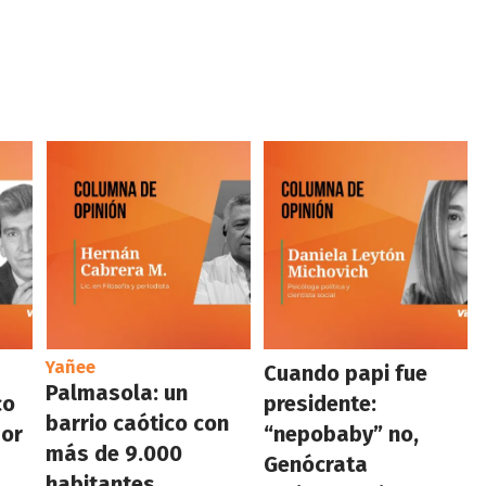
Yañee
Cuando papi fue
Palmasola: un
co
presidente:
barrio caótico con
por
“nepobaby” no,
más de 9.000
Genócrata
habitantes