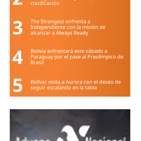
clasificación
3
The Strongest enfrenta a
Independiente con la misión de
alcanzar a Always Ready
4
Bolivia enfrentará este sábado a
Paraguay por el pase al Preolímpico de
Brasil
5
Bolívar visita a Aurora con el deseo de
seguir escalando en la tabla