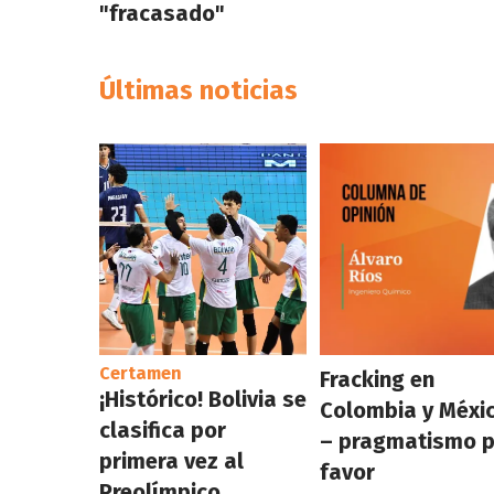
"fracasado"
Últimas noticias
Certamen
Fracking en
¡Histórico! Bolivia se
Colombia y Méxi
clasifica por
– pragmatismo 
primera vez al
favor
Preolímpico