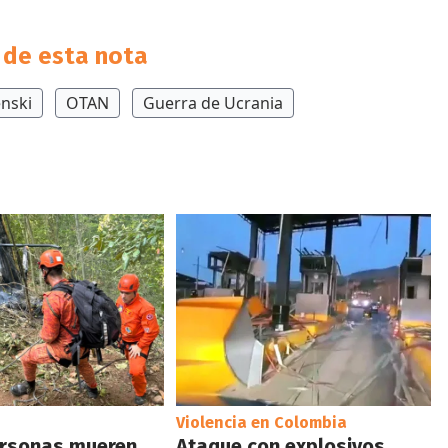
de esta nota
enski
OTAN
Guerra de Ucrania
Violencia en Colombia
ersonas mueren
Ataque con explosivos