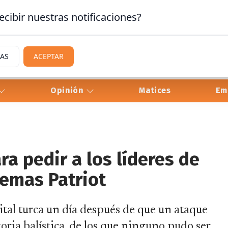
ecibir nuestras notificaciones?
IAS
ACEPTAR
Opinión
Matices
Em
ra pedir a los líderes de
temas Patriot
ital turca un día después de que un ataque
oria balística, de los que ninguno pudo ser