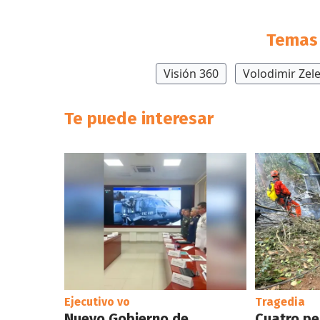
Temas 
Visión 360
Volodimir Zel
Te puede interesar
Ejecutivo vo
Tragedia
Nuevo Gobierno de
Cuatro p