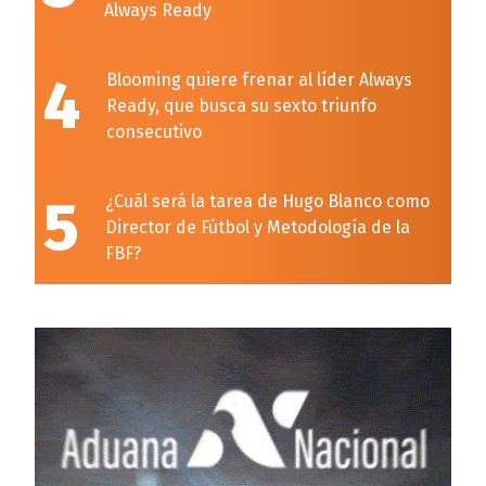
Always Ready
4
Blooming quiere frenar al líder Always
Ready, que busca su sexto triunfo
consecutivo
5
¿Cuál será la tarea de Hugo Blanco como
Director de Fútbol y Metodología de la
FBF?