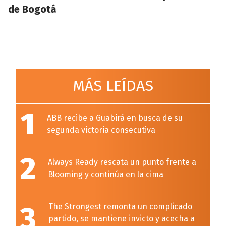
de Bogotá
MÁS LEÍDAS
1
ABB recibe a Guabirá en busca de su
segunda victoria consecutiva
2
Always Ready rescata un punto frente a
Blooming y continúa en la cima
3
The Strongest remonta un complicado
partido, se mantiene invicto y acecha a