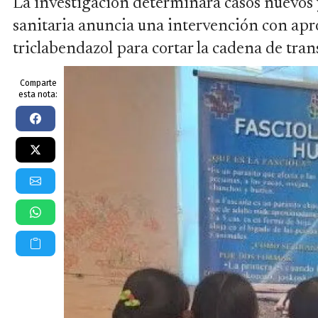
La investigación determinará casos nuevos 
sanitaria anuncia una intervención con ap
triclabendazol para cortar la cadena de tra
Comparte
esta nota: