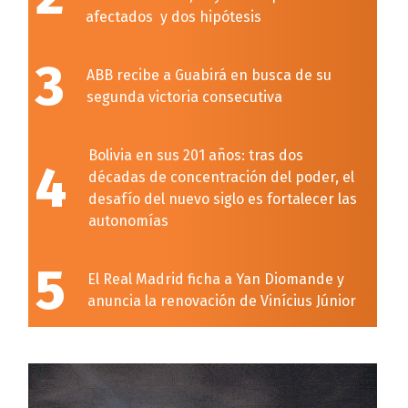
afectados y dos hipótesis
3
ABB recibe a Guabirá en busca de su
segunda victoria consecutiva
Bolivia en sus 201 años: tras dos
4
décadas de concentración del poder, el
desafío del nuevo siglo es fortalecer las
autonomías
5
El Real Madrid ficha a Yan Diomande y
anuncia la renovación de Vinícius Júnior