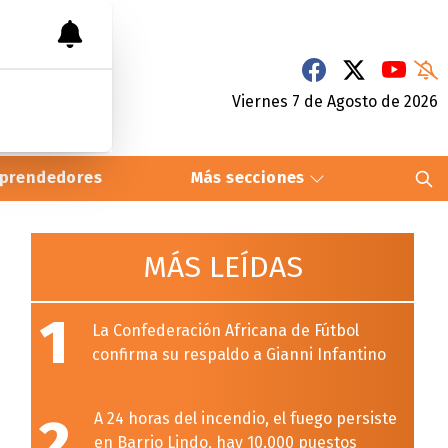
Viernes 7
de
Agosto
de 2026
prendedores
Más secciones
MÁS LEÍDAS
1
La Confederación Africana de Fútbol
confirma su respaldo a Gianni Infantino
2
A 24 horas del incendio, el fuego persiste
en Barrio Lindo, hay 10.000 puestos