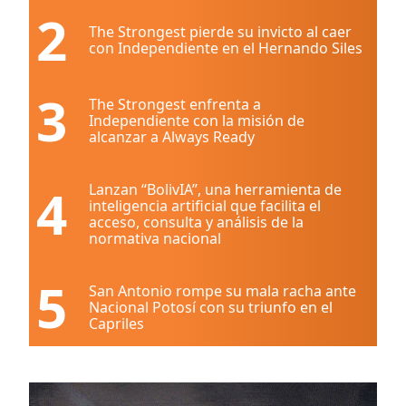
2
The Strongest pierde su invicto al caer
con Independiente en el Hernando Siles
3
The Strongest enfrenta a
Independiente con la misión de
alcanzar a Always Ready
4
Lanzan “BolivIA”, una herramienta de
inteligencia artificial que facilita el
acceso, consulta y análisis de la
normativa nacional
5
San Antonio rompe su mala racha ante
Nacional Potosí con su triunfo en el
Capriles